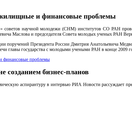
и жилищные и финансовые проблемы
ей» советов научной молодежи (СНМ) институтов СО РАН пров
ьевича Маслова и председателя Совета молодых ученых РАН В
ции поручений Президента России Дмитрия Анатольевича Медв
ечи главы государства с молодыми учеными РАН в конце 2009 г
 и финансовые проблемы
не созданием бизнес-планов
емическую аспирантуру в интервью РИА Новости рассуждает пр