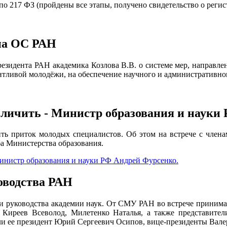
о 217 ФЗ (пройдены все этапы, получено свидетельство о реги
 на ОС РАН
резидента РАН академика Козлова В.В. о системе мер, направле
нтливой молодёжи, на обеспечение научного и административно
личить - Министр образования и науки
ть приток молодых специалистов. Об этом на встрече с член
ба Министерства образования.
инистр образования и науки РФ Андрей Фурсенко.
оводства РАН
х и руководства академии наук. От СМУ РАН во встрече прини
Киреев Всеволод, Милетенко Наталья, а также представите
яли ее президент Юрий Сергеевич Осипов, вице-президенты Ва