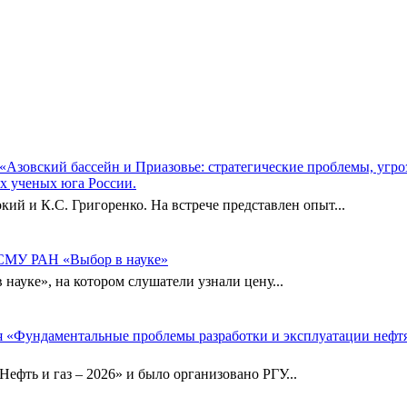
а «Азовский бассейн и Приазовье: стратегические проблемы, угр
ых ученых юга России.
 и К.С. Григоренко. На встрече представлен опыт...
 СМУ РАН «Выбор в науке»
 науке», на котором слушатели узнали цену...
ия «Фундаментальные проблемы разработки и эксплуатации неф
фть и газ – 2026» и было организовано РГУ...