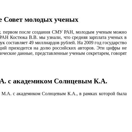
ие Совет молодых ученых
оду, первом после создания СМУ РАН, молодым ученым можно
РАН Костюка В.В. мы узнали, что средняя зарплата ученых в
к составляет 49 миллиардов рублей. На 2009 год государство
ций приходится на долю российских авторов. Эти цифры не
тические данные, представленные ученым секретарем, говорят
А. с академиком Солнцевым К.А.
 М.А. с академиком Солнцевым К.А., в рамках которой была