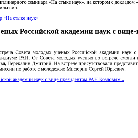
сциплинарного семинара «На стыке наук», на котором с докладом
ильевич.
 «На стыке наук»
ченых Российской академии наук с виц
встреча Совета молодых ученых Российской академии наук с
идиуме РАН. От Совета молодых ученых во встрече смогли 
лья, Перекалин Дмитрий. На встрече присутствовали представ
Комиссии по работе с молодежью Мисюрин Сергей Юрьевич.
йской академии наук с вице-президентом РАН Козловым...