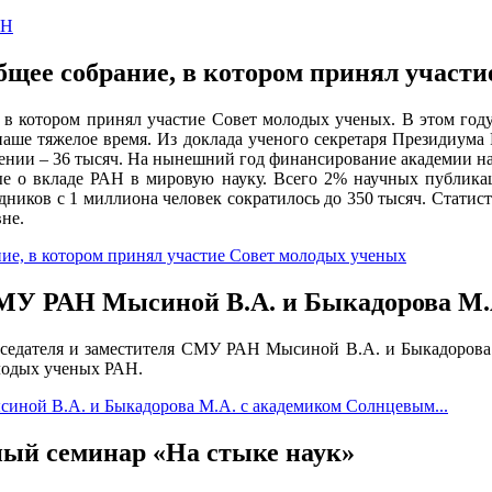
АН
бщее собрание, в котором принял участ
, в котором принял участие Совет молодых ученых. В этом г
наше тяжелое время. Из доклада ученого секретаря Президиума 
лении – 36 тысяч. На нынешний год финансирование академии нау
е о вкладе РАН в мировую науку. Всего 2% научных публика
дников с 1 миллиона человек сократилось до 350 тысяч. Статис
не.
ие, в котором принял участие Совет молодых ученых
 СМУ РАН Мысиной В.А. и Быкадорова М.
едседателя и заместителя СМУ РАН Мысиной В.А. и Быкадорова
лодых ученых РАН.
синой В.А. и Быкадорова М.А. с академиком Солнцевым...
ый семинар «На стыке наук»