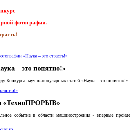
онкурс
ярной фотографии.
трасть!
тографии «Наука – это страсть!»
ука – это понятно!»
ду Конкурса научно-популярных статей «Наука – это понятно!»
понятно!»
ум «ТехноПРОРЫВ»
льное событие в области машиностроения - впервые прой