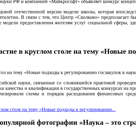
 науки РФ и компанией «Майкрософт» объявляет конкурс конце
едовой отечественной версии модели школы, которая впоследс
илетии. В связи с тем, что Центр «Сколково» предполагает б
 модели предоставления жителям услуг социальной сферы, зде
стие в круглом столе на тему «Новые по
тол на тему «Новые подходы к регулированию госзакупок в наук
сийской науки, связанные со сложившейся практикой проведе
и качества и квалификации в государственных конкурсах на пр
ализировали схемы и порядок расходования финансовых сред
лом столе на тему «Новые подходы к регулированию...
опулярной фотографии «Наука – это стр