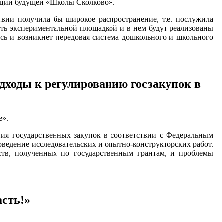
пций будущей «Школы Сколково».
твии получила бы широкое распространение, т.е. послужила
ыть экспериментальной площадкой и в нем будут реализованы
сь и возникнет передовая система дошкольного и школьного
дходы к регулированию госзакупок в
е».
ния государственных закупок в соответствии с Федеральным
оведение исследовательских и опытно-конструкторских работ.
ств, полученных по государственным грантам, и проблемы
асть!»