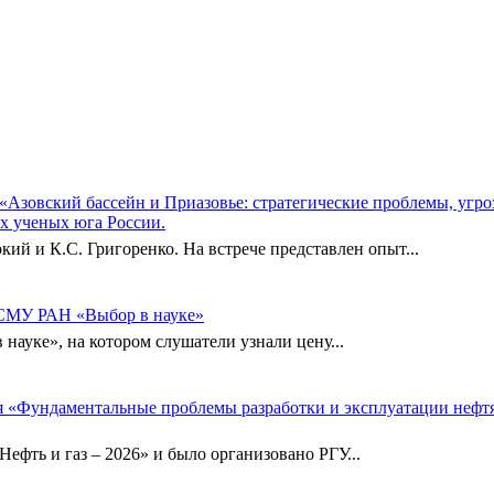
а «Азовский бассейн и Приазовье: стратегические проблемы, угр
ых ученых юга России.
 и К.С. Григоренко. На встрече представлен опыт...
 СМУ РАН «Выбор в науке»
 науке», на котором слушатели узнали цену...
ия «Фундаментальные проблемы разработки и эксплуатации неф
фть и газ – 2026» и было организовано РГУ...