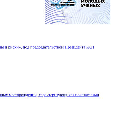
озы и риски», под председательством Президента РАН
тяных месторождений, характеризующихся показателями