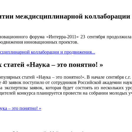
звитии междисциплинарной коллабораци
вационного форума «Интерра-2011» 23 сентября продолжила 
родвижения инновационных проектов.
исциплинарной коллаборации и продвижения...
татей «Наука – это понятно! »
лярных статей «Наука – это понятно!». В начале сентября с.г.
ее 40 заявок поступило от сотрудников Российской академии нау
а экспертизы заявок, которая будет состоять из нескольких у
дителей конкурса планируется провести на собрании молодых у
ка – это понятно! »