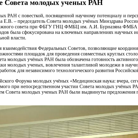
ние Совета молодых ученых РАН
ченых РАН с повесткой, посвященной научному потенциалу и пе
а Е.В. – председатель Совета молодых учёных Минздрава России
дежного совета при ФБГУ ГНЦ ФМБЦ им. А.И. Бурназяна ФМБА 
ладов была сфокусирована на ключевых направлениях научных ис
ьной власти.
 взаимодействия Федеральных Советов, позволяющие координир
ожностями площадок для проведения совместных круглых столо
вета молодых учёных РАН была обозначена готовность активного
ки молодых ученых, вовлечения талантливой молодежи в научн
аботок для независимого технологического развития Российско
йского Форума молодых учёных «Медицинская наука: вчера, сег
уемого при непосредственном участии Совета молодых учёных Р
лем Совета молодых ученых РАН были выдвинуты предложения 