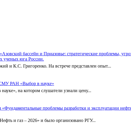
а «Азовский бассейн и Приазовье: стратегические проблемы, угр
ых ученых юга России.
 и К.С. Григоренко. На встрече представлен опыт...
 СМУ РАН «Выбор в науке»
 науке», на котором слушатели узнали цену...
ия «Фундаментальные проблемы разработки и эксплуатации неф
фть и газ – 2026» и было организовано РГУ...