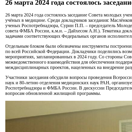
26 марта 2024 года состоялось заседа
26 марта 2024 года состоялось заседание Совета молодых у
учёных в медицине. Среди докладчиков заседания: Маслёнков
ученых Роспотребнадзора, Сурин П.П. – председатель Моло
совета ФМБА России, к.м.н. – Дайхесом А.Н.). Тематика док
задачами соответствующих Федеральных органов исполнител
Отдельным блоком были обозначены инструменты построения
по всей Российской Федерации. Докладчики поделились возм
мероприятиях, запланированных в 2024 году. Со стороны Со
межведомственного взаимодействия для обеспечения поддерж
междисциплинарных проектов, нацеленных на внедрение разр
Участники заседания обсудили вопросы проведения Всеросси
наук и 80-летию отделения медицинских наук РАН, организ
Роспотребнадзора и ФМБА России. В дискуссии Председате
вопросам обновленной жилищной программы.